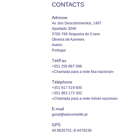
CONTACTS
Adresse
Av. dos Descobrimentos, 1497
Apartado 3046
3700-766 Nogueira do Cravo
Oliveira de Azemeis
Aveiro
Portugal
Tél/Fax
+351 256 887 098
«Chamada para a rede fixa nacional»
Téléphone
+351 917 519 600
+351 963 173 302
«Chamada para a rede móvel nacional»
E-mail
geral@welcomelife.pt
GPS
40.8835701,-8.4479238