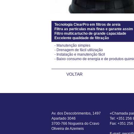
Tecnologia ClearPro em filtros de areia
Filtra as particulas mais finas e garante assi
Filtro multicartucho de grande capacidade
Excelente qualidade de filtração
- Manutenção simples
- Drenagem de fácil utilização
- Instalação e manutenção fácil
- Baixo consumo de energia e de produtos quimi
VOLTAR
Av. dos Descobrimentos, 1497
«Chamada para
Apartado 3046
Tel: +351 256
3700-766 Nogueira do Cravo
Fax: +351 256
Oliveira de Azemeis
E-mail: geral@