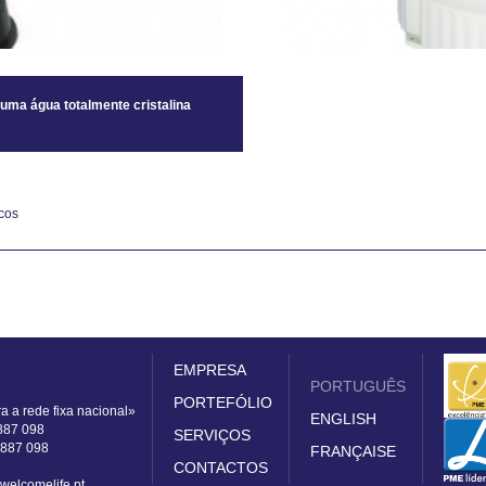
m uma água totalmente cristalina
cos
EMPRESA
PORTUGUÊS
PORTEFÓLIO
 a rede fixa nacional»
ENGLISH
 887 098
SERVIÇOS
 887 098
FRANÇAISE
CONTACTOS
welcomelife.pt