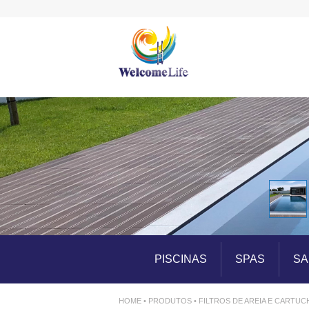
pt_pt
PISCINAS
SPAS
SA
HOME • PRODUTOS • FILTROS DE AREIA E CARTU